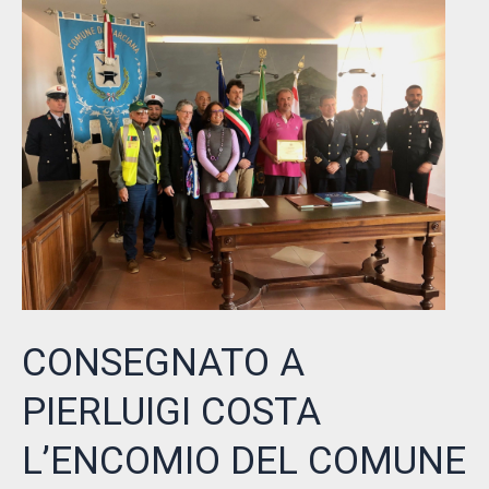
–
L’UNIVERSITÀ
DEL
TEMPO
LIBERO
INCONTRA
I
MESSAGGERI
DEL
MARE
CONSEGNATO A
PIERLUIGI COSTA
L’ENCOMIO DEL COMUNE