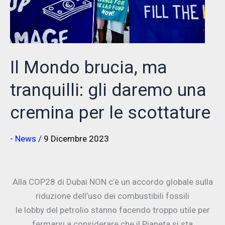
Costa
Il Mondo brucia, ma
tranquilli: gli daremo una
cremina per le scottature
- News
/
9 Dicembre 2023
Alla COP28 di Dubai NON c’è un accordo globale sulla
riduzione dell’uso dei combustibili fossili
le lobby del petrolio stanno facendo troppo utile per
fermarsi a considerare che il Pianeta si sta