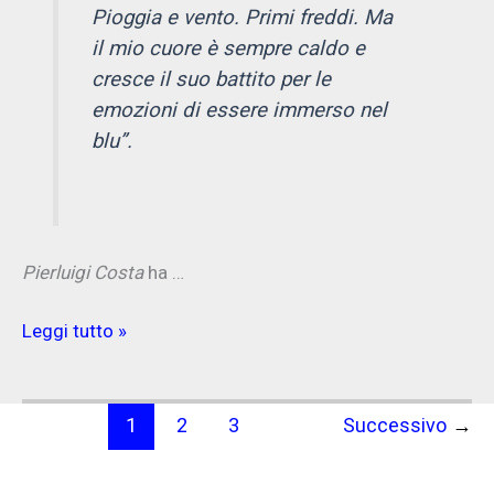
Pioggia e vento. Primi freddi. Ma
il mio cuore è sempre caldo e
cresce il suo battito per le
emozioni di essere immerso nel
blu”.
Pierluigi Costa
ha …
Immerso
Leggi tutto »
nel
blu,
1522
1
2
3
Successivo
→
un
messaggio