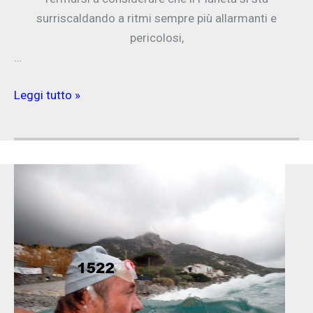
surriscaldando a ritmi sempre più allarmanti e
pericolosi,
…
Il
Leggi tutto »
Mondo
brucia,
ma
tranquilli:
gli
daremo
una
cremina
per
le
scottature