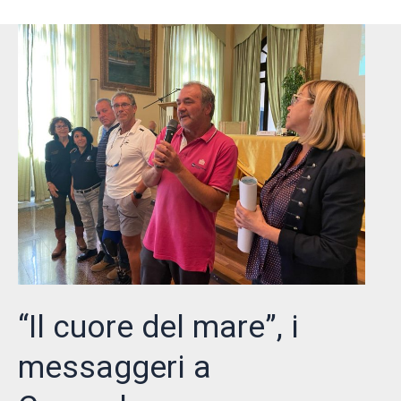
con
le
classi
terze
dell’IPSAR
“Il cuore del mare”, i
messaggeri a