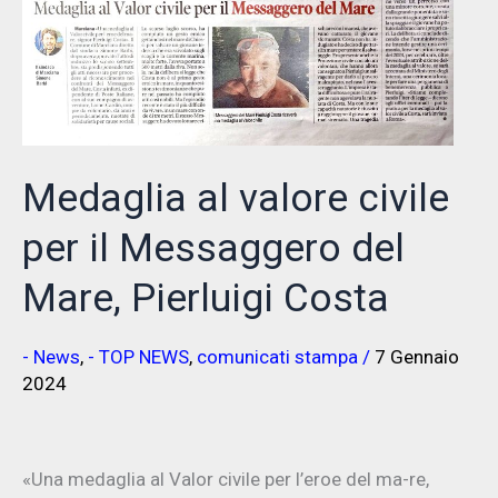
pace
nel
mondo
Medaglia al valore civile
per il Messaggero del
Mare, Pierluigi Costa
- News
,
- TOP NEWS
,
comunicati stampa
/
7 Gennaio
2024
«Una medaglia al Valor civile per l’eroe del ma-re,