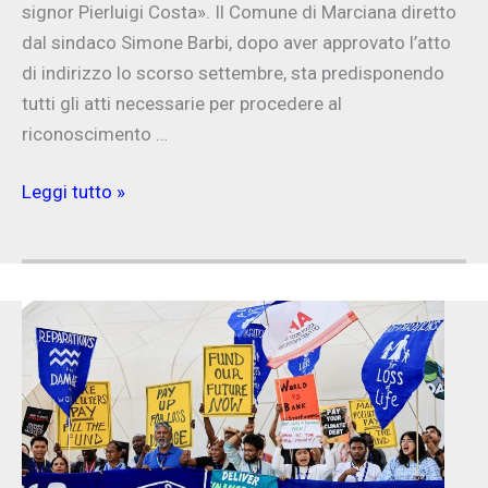
signor Pierluigi Costa». Il Comune di Marciana diretto
dal sindaco Simone Barbi, dopo aver approvato l’atto
di indirizzo lo scorso settembre, sta predisponendo
tutti gli atti necessarie per procedere al
riconoscimento …
Medaglia
Leggi tutto »
al
valore
civile
per
il
Messaggero
del
Mare,
Pierluigi