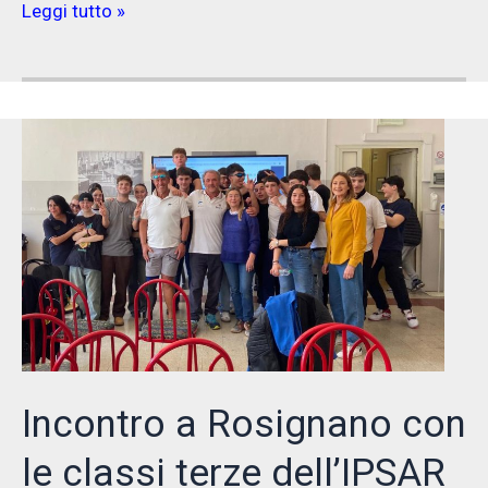
Encomio
Leggi tutto »
per
Pierluigi
Costa
Incontro a Rosignano con
le classi terze dell’IPSAR