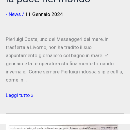
- News
/
11 Gennaio 2024
Pierluigi Costa, uno dei Messaggeri del mare, in
trasferta a Livorno, non ha tradito il suo
appuntamento giornaliero col bagno in mare. E’
gennaio e la temperatura sta finalmente tornando
invernale. Come sempre Pierluigi indossa slip e cuffia,
come in …
Una
Leggi tutto »
nuotata
notturna
per
la