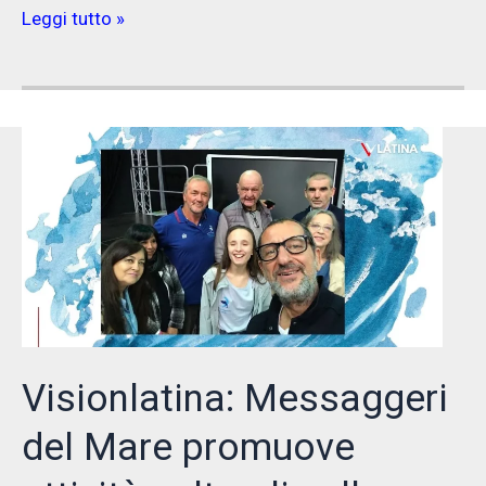
Messaggio
Leggi tutto »
dal
mare,
la
scultura
dei
due
delfini
a
Chiessi,
realizzata
da
Elisa
Visionlatina: Messaggeri
Pezzino
del Mare promuove