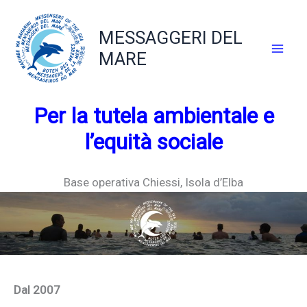
Vai
al
MESSAGGERI DEL
contenuto
MARE
Per la tutela ambientale e
l’equità sociale
Base operativa Chiessi, Isola d’Elba
Dal 2007