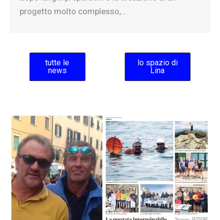
progetto molto complesso,…
tutte le
lo spazio di
news
Lina