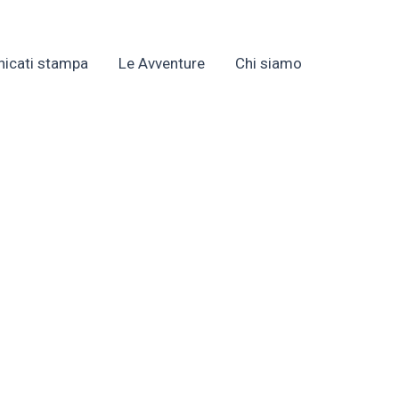
icati stampa
Le Avventure
Chi siamo