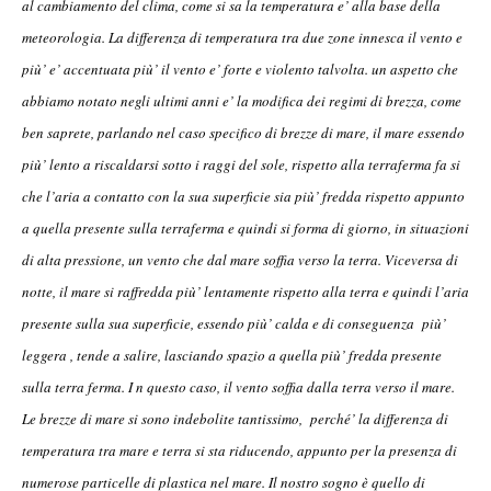
al cambiamento del clima, come si sa la temperatura e’ alla base della
meteorologia. La differenza di temperatura tra due zone innesca il vento e
più’ e’ accentuata più’ il vento e’ forte e violento talvolta. un aspetto che
abbiamo notato negli ultimi anni e’ la modifica dei regimi di brezza, come
ben saprete, parlando nel caso specifico di brezze di mare, il mare essendo
più’ lento a riscaldarsi sotto i raggi del sole, rispetto alla terraferma fa si
che l’aria a contatto con la sua superficie sia più’ fredda rispetto appunto
a quella presente sulla terraferma e quindi si forma di giorno, in situazioni
di alta pressione, un vento che dal mare soffia verso la terra. Viceversa di
notte, il mare si raffredda più’ lentamente rispetto alla terra e quindi l’aria
presente sulla sua superficie, essendo più’ calda e di conseguenza più’
leggera , tende a salire, lasciando spazio a quella più’ fredda presente
sulla terra ferma. I n questo caso, il vento soffia dalla terra verso il mare.
Le brezze di mare si sono indebolite tantissimo, perché’ la differenza di
temperatura tra mare e terra si sta riducendo, appunto per la presenza di
numerose particelle di plastica nel mare. Il nostro sogno è quello di