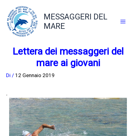
Vai
al
MESSAGGERI DEL
contenuto
MARE
Lettera dei messaggeri del
mare ai giovani
Di
/
12 Gennaio 2019
.