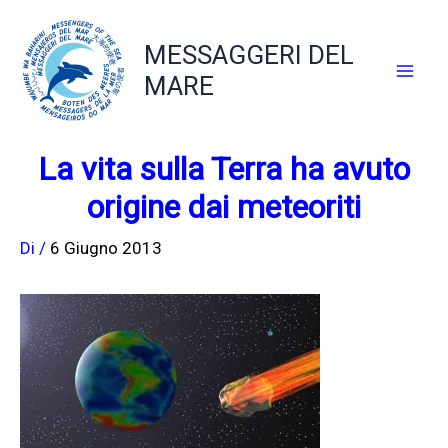
Vai
al
MESSAGGERI DEL
contenuto
MARE
La vita sulla Terra ha avuto
origine dai meteoriti
Di
/
6 Giugno 2013