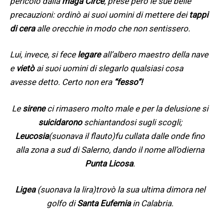
pericolo dalla
maga Circe
, prese però le sue belle
precauzioni: ordinò ai suoi uomini di mettere dei
tappi
di cera
alle orecchie in modo che non sentissero.
Lui, invece, si fece
legare
all’albero maestro della nave
e
vietò
ai suoi uomini di slegarlo qualsiasi cosa
avesse detto. Certo non era
“fesso”!
Le
sirene
ci rimasero molto male e per la delusione si
suicidarono
schiantandosi sugli scogli;
Leucosia
(suonava il flauto)fu cullata dalle onde fino
alla zona a sud di Salerno, dando il nome all’odierna
Punta Licosa
.
Ligea
(suonava la lira)trovò la sua ultima dimora nel
golfo di
Santa Eufemia
in Calabria.