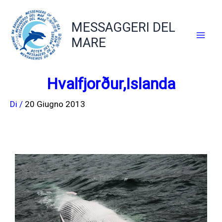
Vai
al
MESSAGGERI DEL
contenuto
MARE
Hvalfjorður,Islanda
Di
/
20 Giugno 2013