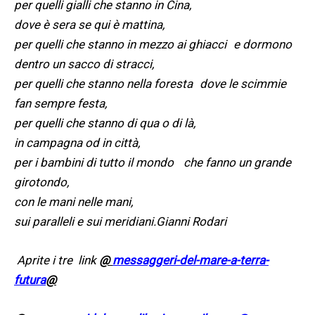
per quelli gialli che stanno in Cina,
dove è s
era se qui è mattina,
per
quelli che stanno in mezzo ai ghiacci e dormono
dentro un sacco di stracci,
per quelli che stanno nella foresta dove le scimm
ie
fan sempre festa,
per quelli che stanno di qua o di là,
in campagn
a od in cit
tà,
per i bambini di tutto il mondo che fanno un grande
girotondo,
con le mani nelle
mani,
sui paralleli e sui meridiani.
Gianni Rodari
Aprite i tre link
@
messaggeri-del-mare-a-terra-
futura
@