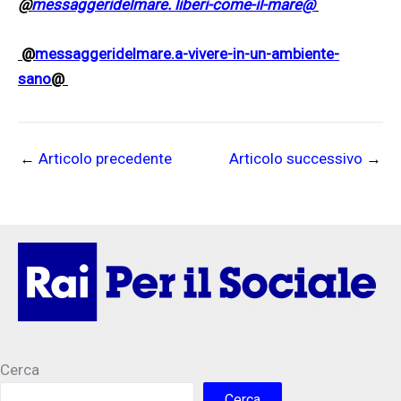
@
messaggeridelmare. liberi-come-il-mare@
@
messaggeridelmare.a-vivere-in-un-ambiente-
sano
@
←
Articolo precedente
Articolo successivo
→
Cerca
Cerca