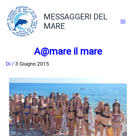
Vai
al
MESSAGGERI DEL
contenuto
MARE
A@mare il mare
Di
/
3 Giugno 2015