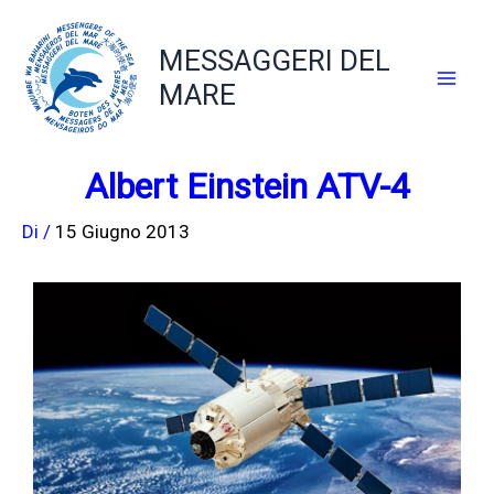
Vai
al
MESSAGGERI DEL
contenuto
MARE
Albert Einstein ATV-4
Di
/
15 Giugno 2013