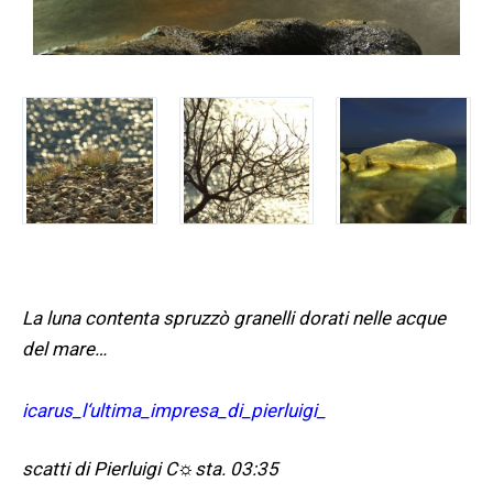
La luna contenta spruzzò granelli dorati nelle acque
del mare…
i
c
arus
_
l
‘ultima
_
impresa
_
di
_
pierluigi_
scatti di Pierluigi C
☼
sta.
03:35